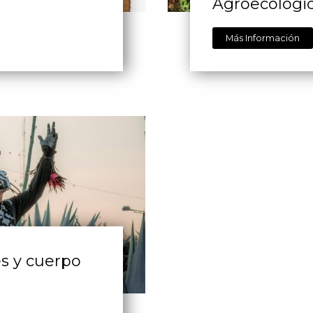
Agroecológi
Más Información
es y cuerpo